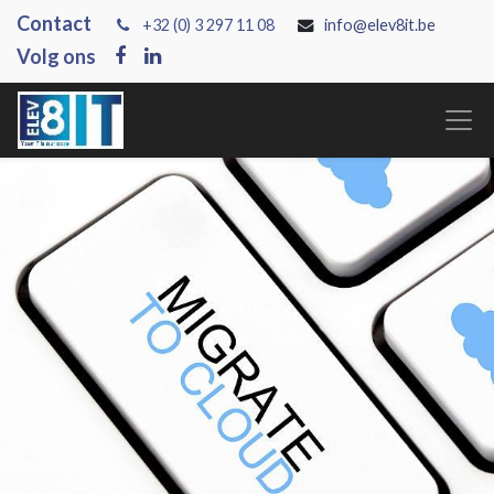
Contact
+3
2 (0) 3 297 11 08
info@elev8it.be
Volg ons