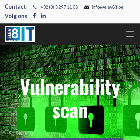
Contact
+3
2 (0) 3 297 11 08
info@elev8it.be
Volg ons
Vulnerability
scan