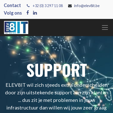
Contact
+3
2 (0) 3 297 11 08
info@elev8it.be
Volg ons
SUPPORT
ELEV8IT wil zich steeds extra onderscheiden
door zijn uitstekende support aan zijn klanten
... dus zit je met problemen in jouw
infrastructuur dan willen wij jouw zeer graag